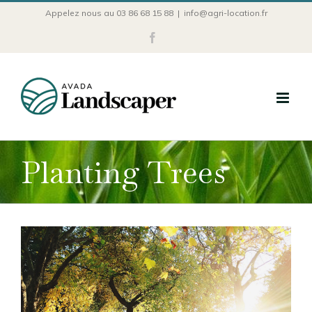
Passer
Appelez nous au 03 86 68 15 88
|
info@agri-location.fr
au
Facebook
contenu
Planting Trees