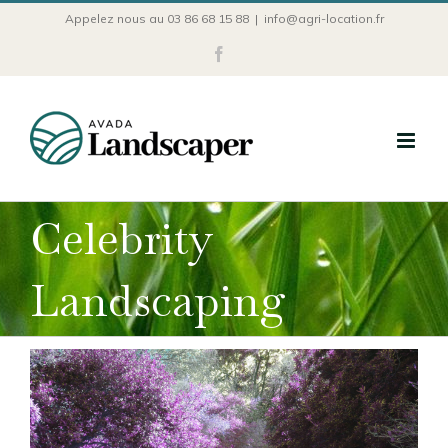
Passer
Appelez nous au 03 86 68 15 88
|
info@agri-location.fr
au
Facebook
contenu
Celebrity
Landscaping