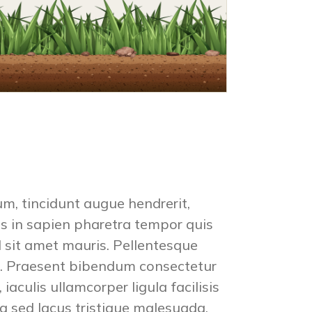
m, tincidunt augue hendrerit,
pis in sapien pharetra tempor quis
ed sit amet mauris. Pellentesque
erit. Praesent bibendum consectetur
iaculis ullamcorper ligula facilisis
a sed lacus tristique malesuada.