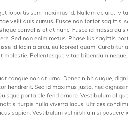
get lobortis sem maximus id. Nullam ac arcu v
tae velit quis cursus. Fusce non tortor sagittis, s
ristique convallis et at nunc. Fusce id massa quis
re. Sed non enim metus. Phasellus sagittis por
sse id lacinia arcu, eu laoreet quam. Curabitur 
 et molestie. Pellentesque vitae bibendum neque,
at congue non at urna. Donec nibh augue, digniss
tor hendrerit. Sed id maximus justo, nec digniss
Quisque porta eleifend ornare. Vestibulum alique
ttis, turpis nulla viverra lacus, ultrices con
ncus sapien. Vestibulum vel nibh a nisi posuere i