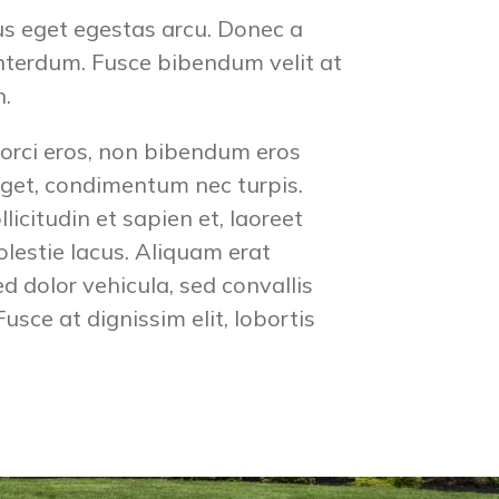
us eget egestas arcu. Donec a
nterdum. Fusce bibendum velit at
n.
 orci eros, non bibendum eros
 eget, condimentum nec turpis.
citudin et sapien et, laoreet
olestie lacus. Aliquam erat
d dolor vehicula, sed convallis
sce at dignissim elit, lobortis