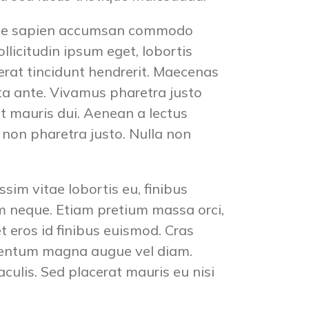
itae sapien accumsan commodo
ollicitudin ipsum eget, lobortis
 erat tincidunt hendrerit. Maecenas
ta ante. Vivamus pharetra justo
at mauris dui. Aenean a lectus
 non pharetra justo. Nulla non
im vitae lobortis eu, finibus
im neque. Etiam pretium massa orci,
t eros id finibus euismod. Cras
dimentum magna augue vel diam.
aculis. Sed placerat mauris eu nisi