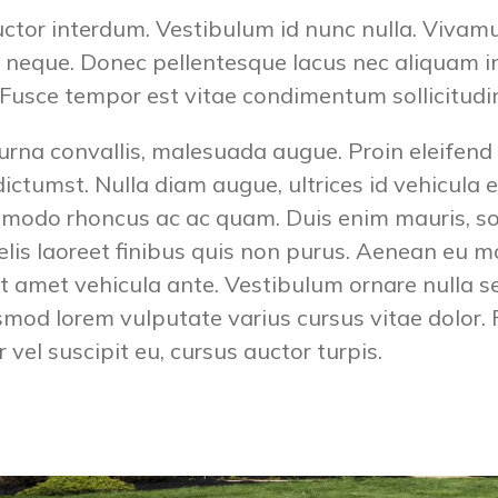
ctor interdum. Vestibulum id nunc nulla. Vivam
r neque. Donec pellentesque lacus nec aliquam i
 Fusce tempor est vitae condimentum sollicitudi
rna convallis, malesuada augue. Proin eleifend
dictumst. Nulla diam augue, ultrices id vehicula
modo rhoncus ac ac quam. Duis enim mauris, solli
felis laoreet finibus quis non purus. Aenean eu m
it amet vehicula ante. Vestibulum ornare nulla se
mod lorem vulputate varius cursus vitae dolor. Fu
ur vel suscipit eu, cursus auctor turpis.