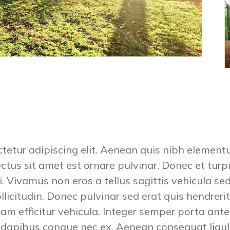
tetur adipiscing elit. Aenean quis nibh elementu
ectus sit amet est ornare pulvinar. Donec et tur
si. Vivamus non eros a tellus sagittis vehicula s
 sollicitudin. Donec pulvinar sed erat quis hendr
am efficitur vehicula. Integer semper porta ante, 
es dapibus congue nec ex. Aenean consequat ligul