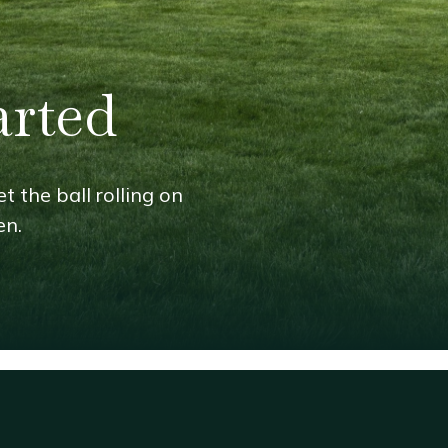
arted
t the ball rolling on
en.